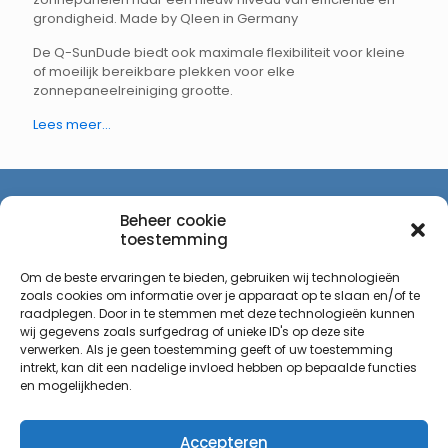
grondigheid. Made by Qleen in Germany
De Q-SunDude biedt ook maximale flexibiliteit voor kleine
of moeilijk bereikbare plekken voor elke
zonnepaneelreiniging grootte.
Lees meer…
Beheer cookie
toestemming
Hartong Professional Cleaning Equipment
Eikenbussel 88,
Om de beste ervaringen te bieden, gebruiken wij technologieën
5689AJ Oirschot
zoals cookies om informatie over je apparaat op te slaan en/of te
raadplegen. Door in te stemmen met deze technologieën kunnen
wij gegevens zoals surfgedrag of unieke ID's op deze site
verwerken. Als je geen toestemming geeft of uw toestemming
intrekt, kan dit een nadelige invloed hebben op bepaalde functies
Bezoekadres (op afspraak)
en mogelijkheden.
Sierheuvel 2
5685BW Best
Accepteren