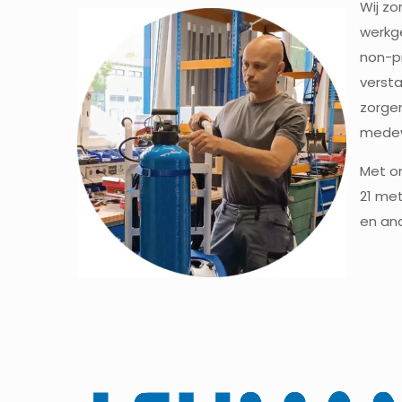
Wij zo
werkg
non-p
versta
zorgen
medewe
Met on
21 met
en and