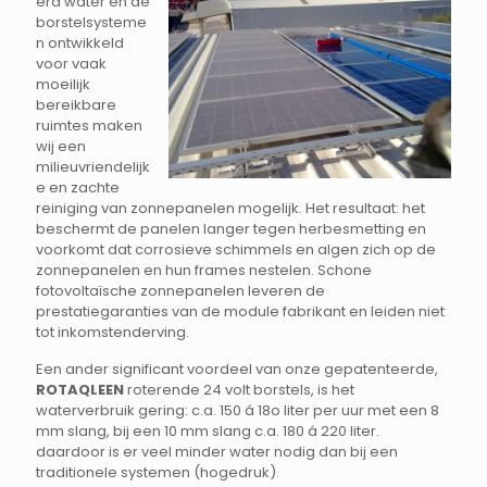
erd water en de
borstelsysteme
n ontwikkeld
voor vaak
moeilijk
bereikbare
ruimtes maken
wij een
milieuvriendelijk
e en zachte
reiniging van zonnepanelen mogelijk. Het resultaat: het
beschermt de panelen langer tegen herbesmetting en
voorkomt dat corrosieve schimmels en algen zich op de
zonnepanelen en hun frames nestelen. Schone
fotovoltaïsche zonnepanelen leveren de
prestatiegaranties van de module fabrikant en leiden niet
tot inkomstenderving.
Een ander significant voordeel van onze gepatenteerde,
ROTAQLEEN
roterende 24 volt borstels, is het
waterverbruik gering: c.a. 150 á 18o liter per uur met een 8
mm slang, bij een 10 mm slang c.a. 180 á 220 liter.
daardoor is er veel minder water nodig dan bij een
traditionele systemen (hogedruk).