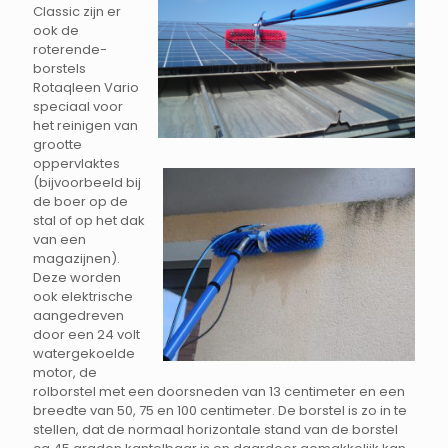
Classic zijn er
ook de
roterende-
borstels
Rotaqleen Vario
speciaal voor
het reinigen van
grootte
oppervlaktes
(bijvoorbeeld bij
de boer op de
stal of op het dak
van een
magazijnen).
Deze worden
ook elektrische
aangedreven
door een 24 volt
watergekoelde
motor, de
rolborstel met een doorsneden van 13 centimeter en een
breedte van 50, 75 en 100 centimeter. De borstel is zo in te
stellen, dat de normaal horizontale stand van de borstel