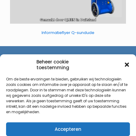
Informatieflyer Q-sundude
Beheer cookie
toestemming
Hartong Professional Cleaning Equipment
Eikenbussel 88,
Om de beste ervaringen te bieden, gebruiken wij technologieën
5689AJ Oirschot
zoals cookies om informatie over je apparaat op te slaan en/of te
raadplegen. Door in te stemmen met deze technologieën kunnen
wij gegevens zoals surfgedrag of unieke ID's op deze site
verwerken. Als je geen toestemming geeft of uw toestemming
intrekt, kan dit een nadelige invloed hebben op bepaalde functies
Bezoekadres (op afspraak)
en mogelijkheden.
Sierheuvel 2
5685BW Best
Accepteren